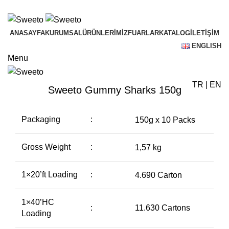
ADD ANYTHING HERE OR JUST REMOVE IT…
ANASAYFA
KURUMSAL
ÜRÜNLERIMIZ
FUARLAR
KATALOG
İLETIŞIM
ENGLISH
Menu
TR
|
EN
Sweeto Gummy Sharks 150g
Packaging
:
150g x 10 Packs
Gross Weight
:
1,57 kg
1×20’ft Loading
:
4.690 Carton
1×40’HC
11.630 Cartons
:
Loading